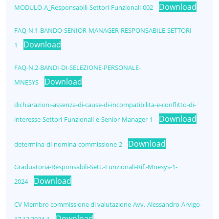
Download
MODULO-A_Responsabili-Settori-Funzionali-002
FAQ-N.1-BANDO-SENIOR-MANAGER-RESPONSABILE-SETTORI-
Download
1
FAQ-N.2-BANDI-DI-SELEZIONE-PERSONALE-
Download
MNESYS
dichiarazioni-assenza-di-cause-di-incompatibilita-e-conflitto-di-
Download
interesse-Settori-Funzionali-e-Senior-Manager-1
Download
determina-di-nomina-commissione-2
Graduatoria-Responsabili-Sett.-Funzionali-Rif.-Mnesys-1-
Download
2024
CV Membro commissione di valutazione-Avv.-Alessandro-Arvigo-
Download
17.12.2024-1